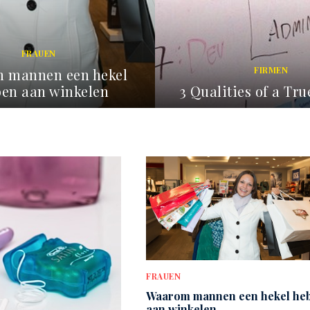
FIRMEN
HAUS UND WOHNU
ies of a True Leader
Backpulver im Ha
JANUARY 24, 2026
OCTOBER 8, 2025
FRAUEN
Waarom mannen een hekel he
aan winkelen