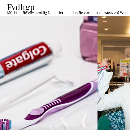
Fvdhgp
Möchten Sie etwas völlig Neues lernen, das Sie vorher nicht wussten? Wenn 