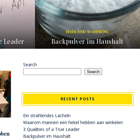
NG
FIRMEN
ushalt
Eine Firmenfeier für alle
SEPTEMBER 8, 2025
Search
Search
RECENT POSTS
Ein strahlendes Lächeln
Waarom mannen een hekel hebben aan winkelen
3 Qualities of a True Leader
bben
Backpulver im Haushalt