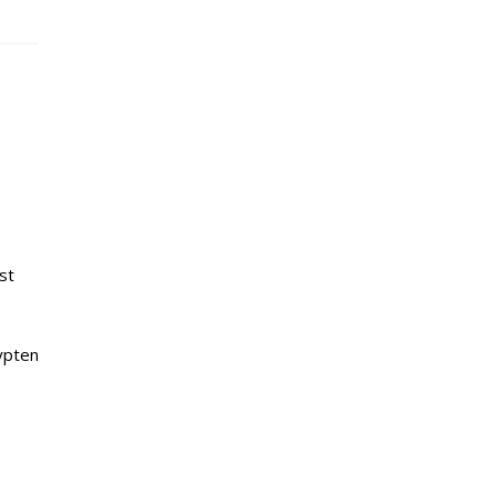
st
gypten